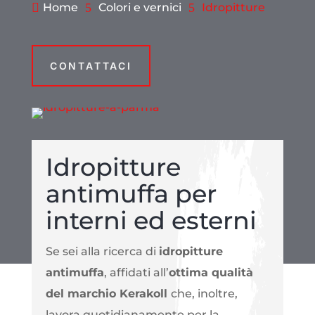

Home
5
Colori e vernici
5
Idropitture
CONTATTACI
Idropitture
antimuffa per
interni ed esterni
Se sei alla ricerca di
idropitture
antimuffa
, affidati all’
ottima qualità
del marchio Kerakoll
che, inoltre,
lavora quotidianamente per la