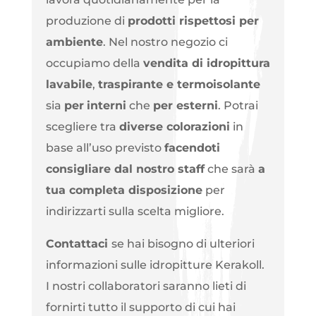
produzione di
prodotti rispettosi per
ambiente
. Nel nostro negozio ci
occupiamo della
vendita di idropittura
lavabile
,
traspirante e termoisolante
sia
per
interni
che
per esterni
. Potrai
scegliere tra
diverse colorazioni
in
base all’uso previsto
facendoti
consigliare dal nostro staff
che sarà
a
tua completa disposizione
per
indirizzarti sulla scelta migliore.
Contattaci
se hai bisogno di ulteriori
informazioni sulle idropitture Kerakoll.
I nostri collaboratori saranno lieti di
fornirti tutto il supporto di cui hai