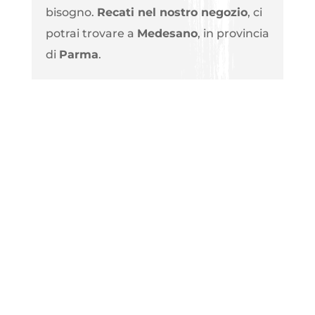
bisogno.
Recati nel nostro negozio
, ci
potrai trovare a
Medesano
, in provincia
di
Parma
.
Sistema tintometrico
Da Edilcolla il colore è su
misura!