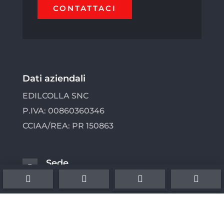
CONTATTACI
Dati aziendali
EDILCOLLA SNC
P.IVA: 00860360346
CCIAA/REA: PR 150863
Sede





Via Cornaccina, 22 – 43014 Medesano
(PR)
Telefono